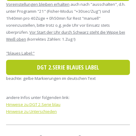
Voreinstellungen bleiben erhalten
auch nach "ausschalten", d.h.
unter Programm "21" (Fisher-Modus "+30sec/Zug") sind
1h40min pro 40Züge + 0h50min für Rest "manuell"
voreinzustellen, bitte trotz o.g. jede Uhr vor Einsatz stets
überprüfen.
Vor Start der Uhr durch Schwarz steht die Wippe bei
Weiß oben
(korrektes Zählen: 1.Zug !)
"blaues Label:"
DGT 2.SERIE BLAUES LABEL
beachte: gelbe Markierungen im deutschen Text
andere Infos unter folgenden link:
Hinweise zu DGT 2.Serie blau
Hinweise zu Unterschieden