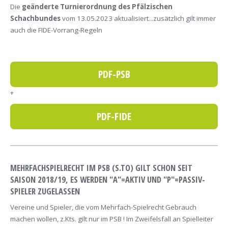
Die
geänderte Turnierordnung des Pfälzischen
Schachbundes
vom 13.05.2023 aktualisiert...zusätzlich gilt immer
auch die FIDE-Vorrang-Regeln
PDF-PSB
+
PDF-FIDE
MEHRFACHSPIELRECHT IM PSB (S.TO) GILT SCHON SEIT
SAISON 2018/19, ES WERDEN "A"=AKTIV UND "P"=PASSIV-
SPIELER ZUGELASSEN
Vereine und Spieler, die vom Mehrfach-Spielrecht Gebrauch
machen wollen, z.Kts. gilt nur im PSB ! Im Zweifelsfall an Spielleiter